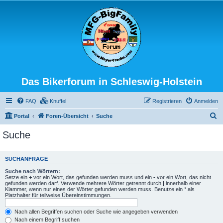
Das Bikerforum in Schleswig-Holstein
FAQ
Knuffel
Registrieren
Anmelden
S
Portal
Foren-Übersicht
Suche
u
Suche
c
h
SUCHANFRAGE
e
Suche nach Wörtern:
Setze ein
+
vor ein Wort, das gefunden werden muss und ein
-
vor ein Wort, das nicht
gefunden werden darf. Verwende mehrere Wörter getrennt durch
|
innerhalb einer
Klammer, wenn nur eines der Wörter gefunden werden muss. Benutze ein * als
Platzhalter für teilweise Übereinstimmungen.
Nach allen Begriffen suchen oder Suche wie angegeben verwenden
Nach einem Begriff suchen