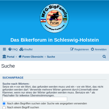
Das Bikerforum in Schleswig-Holstein
FAQ
Knuffel
Registrieren
Anmelden
S
Portal
Foren-Übersicht
Suche
u
Suche
c
h
SUCHANFRAGE
e
Suche nach Wörtern:
Setze ein
+
vor ein Wort, das gefunden werden muss und ein
-
vor ein Wort, das nicht
gefunden werden darf. Verwende mehrere Wörter getrennt durch
|
innerhalb einer
Klammer, wenn nur eines der Wörter gefunden werden muss. Benutze ein * als
Platzhalter für teilweise Übereinstimmungen.
Nach allen Begriffen suchen oder Suche wie angegeben verwenden
Nach einem Begriff suchen