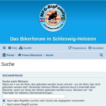
Das Bikerforum in Schleswig-Holstein
FAQ
Knuffel
Registrieren
Anmelden
S
Portal
Foren-Übersicht
Suche
u
Suche
c
h
SUCHANFRAGE
e
Suche nach Wörtern:
Setze ein
+
vor ein Wort, das gefunden werden muss und ein
-
vor ein Wort, das nicht
gefunden werden darf. Verwende mehrere Wörter getrennt durch
|
innerhalb einer
Klammer, wenn nur eines der Wörter gefunden werden muss. Benutze ein * als
Platzhalter für teilweise Übereinstimmungen.
Nach allen Begriffen suchen oder Suche wie angegeben verwenden
Nach einem Begriff suchen