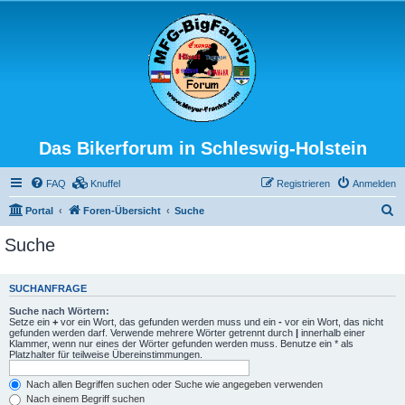
Das Bikerforum in Schleswig-Holstein
FAQ
Knuffel
Registrieren
Anmelden
S
Portal
Foren-Übersicht
Suche
u
Suche
c
h
SUCHANFRAGE
e
Suche nach Wörtern:
Setze ein
+
vor ein Wort, das gefunden werden muss und ein
-
vor ein Wort, das nicht
gefunden werden darf. Verwende mehrere Wörter getrennt durch
|
innerhalb einer
Klammer, wenn nur eines der Wörter gefunden werden muss. Benutze ein * als
Platzhalter für teilweise Übereinstimmungen.
Nach allen Begriffen suchen oder Suche wie angegeben verwenden
Nach einem Begriff suchen