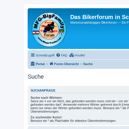
Das Bikerforum in Sc
Markenunabhängiges Bikerforum --- 
Schnellzugriff
FAQ
Knuffel
Portal
Foren-Übersicht
Suche
Suche
SUCHANFRAGE
Suche nach Wörtern:
Setze ein
+
vor ein Wort, das gefunden werden muss und ein
-
vor ein 
gefunden werden darf. Verwende mehrere Wörter getrennt durch
|
inne
wenn nur eines der Wörter gefunden werden muss. Benutze ein * als Pla
Übereinstimmungen.
Zu suchender Autor:
Benutze ein * als Platzhalter für teilweise Übereinstimmungen.