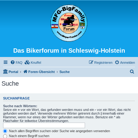
Das Bikerforum in Schleswig-Holstein
FAQ
Knuffel
Registrieren
Anmelden
S
Portal
Foren-Übersicht
Suche
u
Suche
c
h
SUCHANFRAGE
e
Suche nach Wörtern:
Setze ein
+
vor ein Wort, das gefunden werden muss und ein
-
vor ein Wort, das nicht
gefunden werden darf. Verwende mehrere Wörter getrennt durch
|
innerhalb einer
Klammer, wenn nur eines der Wörter gefunden werden muss. Benutze ein * als
Platzhalter für teilweise Übereinstimmungen.
Nach allen Begriffen suchen oder Suche wie angegeben verwenden
Nach einem Begriff suchen