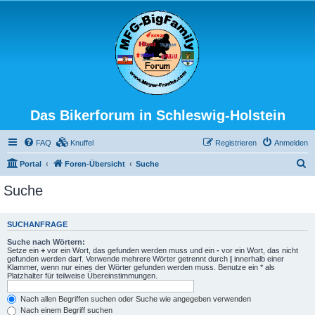
Das Bikerforum in Schleswig-Holstein
FAQ
Knuffel
Registrieren
Anmelden
S
Portal
Foren-Übersicht
Suche
u
Suche
c
h
SUCHANFRAGE
e
Suche nach Wörtern:
Setze ein
+
vor ein Wort, das gefunden werden muss und ein
-
vor ein Wort, das nicht
gefunden werden darf. Verwende mehrere Wörter getrennt durch
|
innerhalb einer
Klammer, wenn nur eines der Wörter gefunden werden muss. Benutze ein * als
Platzhalter für teilweise Übereinstimmungen.
Nach allen Begriffen suchen oder Suche wie angegeben verwenden
Nach einem Begriff suchen