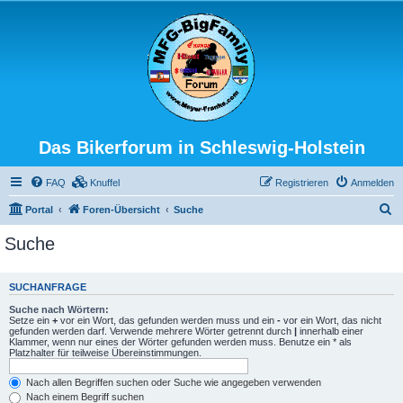
Das Bikerforum in Schleswig-Holstein
FAQ
Knuffel
Registrieren
Anmelden
S
Portal
Foren-Übersicht
Suche
u
Suche
c
h
SUCHANFRAGE
e
Suche nach Wörtern:
Setze ein
+
vor ein Wort, das gefunden werden muss und ein
-
vor ein Wort, das nicht
gefunden werden darf. Verwende mehrere Wörter getrennt durch
|
innerhalb einer
Klammer, wenn nur eines der Wörter gefunden werden muss. Benutze ein * als
Platzhalter für teilweise Übereinstimmungen.
Nach allen Begriffen suchen oder Suche wie angegeben verwenden
Nach einem Begriff suchen