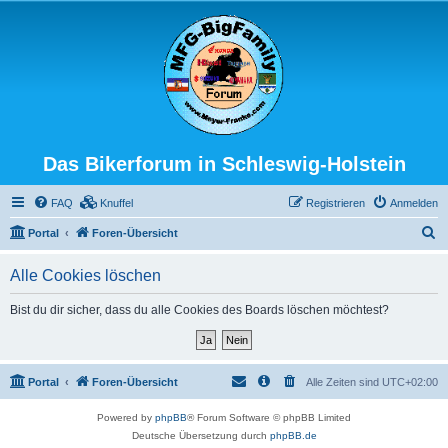
Das Bikerforum in Schleswig-Holstein
FAQ
Knuffel
Registrieren
Anmelden
S
Portal
Foren-Übersicht
u
Alle Cookies löschen
c
h
Bist du dir sicher, dass du alle Cookies des Boards löschen möchtest?
e
Portal
Foren-Übersicht
Alle Zeiten sind
UTC+02:00
Powered by
phpBB
® Forum Software © phpBB Limited
Deutsche Übersetzung durch
phpBB.de