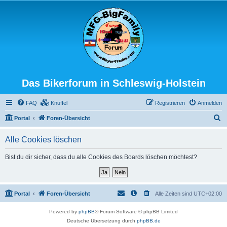
Das Bikerforum in Schleswig-Holstein
FAQ
Knuffel
Registrieren
Anmelden
S
Portal
Foren-Übersicht
u
Alle Cookies löschen
c
h
Bist du dir sicher, dass du alle Cookies des Boards löschen möchtest?
e
Portal
Foren-Übersicht
Alle Zeiten sind
UTC+02:00
Powered by
phpBB
® Forum Software © phpBB Limited
Deutsche Übersetzung durch
phpBB.de