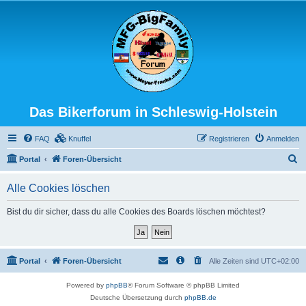
Das Bikerforum in Schleswig-Holstein
FAQ
Knuffel
Registrieren
Anmelden
S
Portal
Foren-Übersicht
u
Alle Cookies löschen
c
h
Bist du dir sicher, dass du alle Cookies des Boards löschen möchtest?
e
Portal
Foren-Übersicht
Alle Zeiten sind
UTC+02:00
Powered by
phpBB
® Forum Software © phpBB Limited
Deutsche Übersetzung durch
phpBB.de