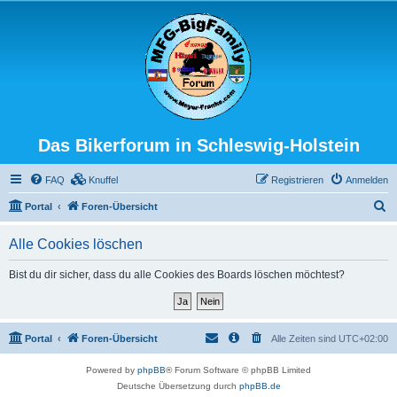
Das Bikerforum in Schleswig-Holstein
FAQ
Knuffel
Registrieren
Anmelden
S
Portal
Foren-Übersicht
u
Alle Cookies löschen
c
h
Bist du dir sicher, dass du alle Cookies des Boards löschen möchtest?
e
Portal
Foren-Übersicht
Alle Zeiten sind
UTC+02:00
Powered by
phpBB
® Forum Software © phpBB Limited
Deutsche Übersetzung durch
phpBB.de