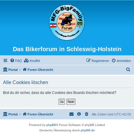
Das Bikerforum in Schleswig-Holstein
FAQ
Knuffel
Registrieren
Anmelden
S
Portal
Foren-Übersicht
u
Alle Cookies löschen
c
h
Bist du dir sicher, dass du alle Cookies des Boards löschen möchtest?
e
Portal
Foren-Übersicht
Alle Zeiten sind
UTC+02:00
Powered by
phpBB
® Forum Software © phpBB Limited
Deutsche Übersetzung durch
phpBB.de