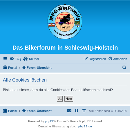
Das Bikerforum in Schleswig-Holstein
FAQ
Knuffel
Registrieren
Anmelden
S
Portal
Foren-Übersicht
u
Alle Cookies löschen
c
h
Bist du dir sicher, dass du alle Cookies des Boards löschen möchtest?
e
Portal
Foren-Übersicht
Alle Zeiten sind
UTC+02:00
Powered by
phpBB
® Forum Software © phpBB Limited
Deutsche Übersetzung durch
phpBB.de