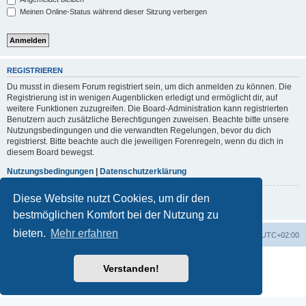
Meinen Online-Status während dieser Sitzung verbergen
REGISTRIEREN
Du musst in diesem Forum registriert sein, um dich anmelden zu können. Die
Registrierung ist in wenigen Augenblicken erledigt und ermöglicht dir, auf
weitere Funktionen zuzugreifen. Die Board-Administration kann registrierten
Benutzern auch zusätzliche Berechtigungen zuweisen. Beachte bitte unsere
Nutzungsbedingungen und die verwandten Regelungen, bevor du dich
registrierst. Bitte beachte auch die jeweiligen Forenregeln, wenn du dich in
diesem Board bewegst.
Nutzungsbedingungen
|
Datenschutzerklärung
Diese Website nutzt Cookies, um dir den
Registrieren
bestmöglichen Komfort bei der Nutzung zu
bieten.
Mehr erfahren
Portal
Foren-Übersicht
Alle Zeiten sind
UTC+02:00
Powered by
phpBB
® Forum Software © phpBB Limited
Verstanden!
Deutsche Übersetzung durch
phpBB.de
Datenschutz
|
Nutzungsbedingungen