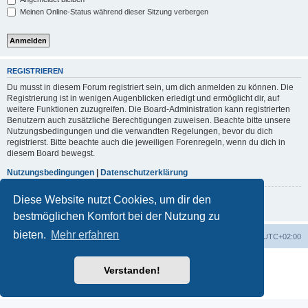
Meinen Online-Status während dieser Sitzung verbergen
REGISTRIEREN
Du musst in diesem Forum registriert sein, um dich anmelden zu können. Die
Registrierung ist in wenigen Augenblicken erledigt und ermöglicht dir, auf
weitere Funktionen zuzugreifen. Die Board-Administration kann registrierten
Benutzern auch zusätzliche Berechtigungen zuweisen. Beachte bitte unsere
Nutzungsbedingungen und die verwandten Regelungen, bevor du dich
registrierst. Bitte beachte auch die jeweiligen Forenregeln, wenn du dich in
diesem Board bewegst.
Nutzungsbedingungen
|
Datenschutzerklärung
Diese Website nutzt Cookies, um dir den
Registrieren
bestmöglichen Komfort bei der Nutzung zu
bieten.
Mehr erfahren
Portal
Foren-Übersicht
Alle Zeiten sind
UTC+02:00
Powered by
phpBB
® Forum Software © phpBB Limited
Verstanden!
Deutsche Übersetzung durch
phpBB.de
Datenschutz
|
Nutzungsbedingungen