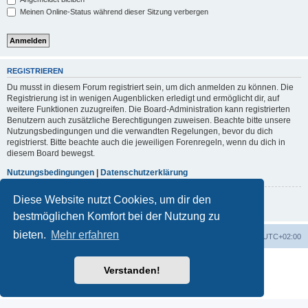
Meinen Online-Status während dieser Sitzung verbergen
REGISTRIEREN
Du musst in diesem Forum registriert sein, um dich anmelden zu können. Die
Registrierung ist in wenigen Augenblicken erledigt und ermöglicht dir, auf
weitere Funktionen zuzugreifen. Die Board-Administration kann registrierten
Benutzern auch zusätzliche Berechtigungen zuweisen. Beachte bitte unsere
Nutzungsbedingungen und die verwandten Regelungen, bevor du dich
registrierst. Bitte beachte auch die jeweiligen Forenregeln, wenn du dich in
diesem Board bewegst.
Nutzungsbedingungen
|
Datenschutzerklärung
Diese Website nutzt Cookies, um dir den
Registrieren
bestmöglichen Komfort bei der Nutzung zu
bieten.
Mehr erfahren
Portal
Foren-Übersicht
Alle Zeiten sind
UTC+02:00
Powered by
phpBB
® Forum Software © phpBB Limited
Verstanden!
Deutsche Übersetzung durch
phpBB.de
Datenschutz
|
Nutzungsbedingungen