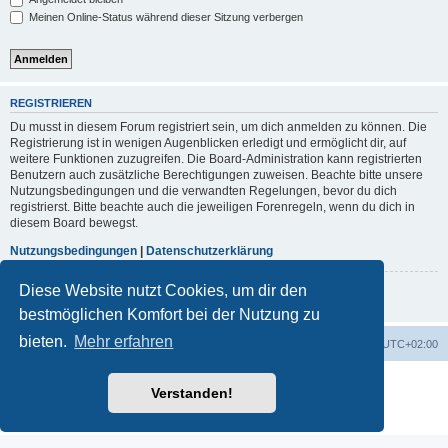
Meinen Online-Status während dieser Sitzung verbergen
REGISTRIEREN
Du musst in diesem Forum registriert sein, um dich anmelden zu können. Die
Registrierung ist in wenigen Augenblicken erledigt und ermöglicht dir, auf
weitere Funktionen zuzugreifen. Die Board-Administration kann registrierten
Benutzern auch zusätzliche Berechtigungen zuweisen. Beachte bitte unsere
Nutzungsbedingungen und die verwandten Regelungen, bevor du dich
registrierst. Bitte beachte auch die jeweiligen Forenregeln, wenn du dich in
diesem Board bewegst.
Nutzungsbedingungen
|
Datenschutzerklärung
Diese Website nutzt Cookies, um dir den
Registrieren
bestmöglichen Komfort bei der Nutzung zu
bieten.
Mehr erfahren
Portal
Foren-Übersicht
Alle Zeiten sind
UTC+02:00
Powered by
phpBB
® Forum Software © phpBB Limited
Verstanden!
Deutsche Übersetzung durch
phpBB.de
Datenschutz
|
Nutzungsbedingungen