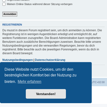
Meinen Online-Status während dieser Sitzung verbergen
REGISTRIEREN
Du musst in diesem Forum registriert sein, um dich anmelden zu können. Die
Registrierung ist in wenigen Augenblicken erledigt und ermöglicht dir, auf
weitere Funktionen zuzugreifen. Die Board-Administration kann registrierten
Benutzern auch zusätzliche Berechtigungen zuweisen. Beachte bitte unsere
Nutzungsbedingungen und die verwandten Regelungen, bevor du dich
registrierst. Bitte beachte auch die jeweiligen Forenregeln, wenn du dich in
diesem Board bewegst.
Nutzungsbedingungen
|
Datenschutzerklärung
Diese Website nutzt Cookies, um dir den
Registrieren
bestmöglichen Komfort bei der Nutzung zu
bieten.
Mehr erfahren
Portal
Foren-Übersicht
Alle Zeiten sind
UTC+02:00
Powered by
phpBB
® Forum Software © phpBB Limited
Verstanden!
Deutsche Übersetzung durch
phpBB.de
Datenschutz
|
Nutzungsbedingungen