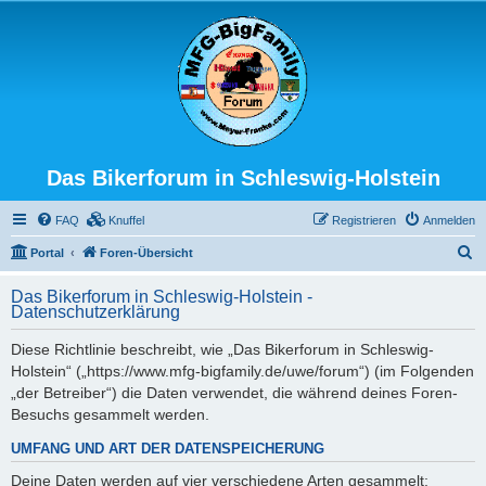
Das Bikerforum in Schleswig-Holstein
FAQ
Knuffel
Registrieren
Anmelden
S
Portal
Foren-Übersicht
u
Das Bikerforum in Schleswig-Holstein -
c
Datenschutzerklärung
h
Diese Richtlinie beschreibt, wie „Das Bikerforum in Schleswig-
e
Holstein“ („https://www.mfg-bigfamily.de/uwe/forum“) (im Folgenden
„der Betreiber“) die Daten verwendet, die während deines Foren-
Besuchs gesammelt werden.
UMFANG UND ART DER DATENSPEICHERUNG
Deine Daten werden auf vier verschiedene Arten gesammelt: