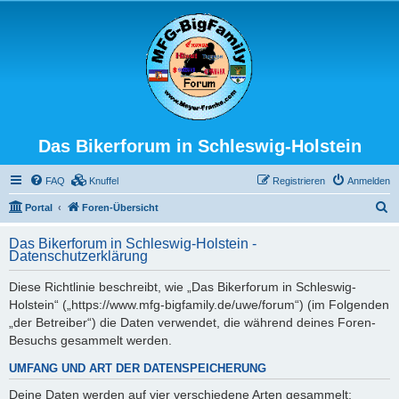
Das Bikerforum in Schleswig-Holstein
FAQ
Knuffel
Registrieren
Anmelden
S
Portal
Foren-Übersicht
u
Das Bikerforum in Schleswig-Holstein -
c
Datenschutzerklärung
h
Diese Richtlinie beschreibt, wie „Das Bikerforum in Schleswig-
e
Holstein“ („https://www.mfg-bigfamily.de/uwe/forum“) (im Folgenden
„der Betreiber“) die Daten verwendet, die während deines Foren-
Besuchs gesammelt werden.
UMFANG UND ART DER DATENSPEICHERUNG
Deine Daten werden auf vier verschiedene Arten gesammelt: