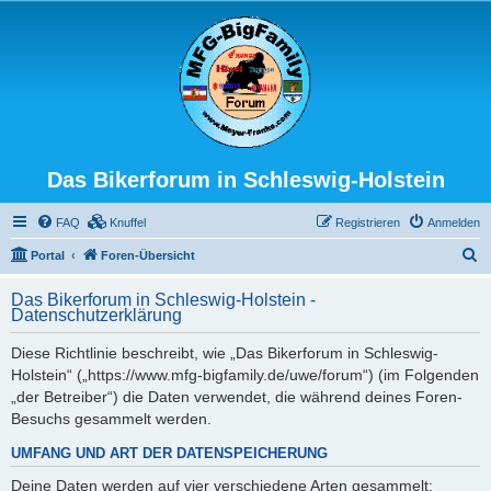
Das Bikerforum in Schleswig-Holstein
FAQ
Knuffel
Registrieren
Anmelden
S
Portal
Foren-Übersicht
u
Das Bikerforum in Schleswig-Holstein -
c
Datenschutzerklärung
h
Diese Richtlinie beschreibt, wie „Das Bikerforum in Schleswig-
e
Holstein“ („https://www.mfg-bigfamily.de/uwe/forum“) (im Folgenden
„der Betreiber“) die Daten verwendet, die während deines Foren-
Besuchs gesammelt werden.
UMFANG UND ART DER DATENSPEICHERUNG
Deine Daten werden auf vier verschiedene Arten gesammelt: