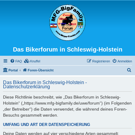
Das Bikerforum in Schleswig-Holstein
FAQ
Knuffel
Registrieren
Anmelden
S
Portal
Foren-Übersicht
u
Das Bikerforum in Schleswig-Holstein -
c
Datenschutzerklärung
h
Diese Richtlinie beschreibt, wie „Das Bikerforum in Schleswig-
e
Holstein“ („https://www.mfg-bigfamily.de/uwe/forum“) (im Folgenden
„der Betreiber“) die Daten verwendet, die während deines Foren-
Besuchs gesammelt werden.
UMFANG UND ART DER DATENSPEICHERUNG
Deine Daten werden auf vier verschiedene Arten gesammelt: