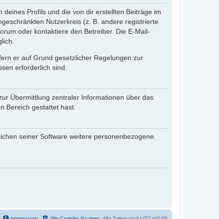
eines Profils und die von dir erstellten Beiträge im
ngeschränkten Nutzerkreis (z. B. andere registrierte
rum oder kontaktiere den Betreiber. Die E-Mail-
lich.
ofern er auf Grund gesetzlicher Regelungen zur
sen erforderlich sind.
zur Übermittlung zentraler Informationen über das
n Bereich gestattet hast.
reichen seiner Software weitere personenbezogene
Impressum
Alle Cookies löschen
Alle Zeiten sind
UTC+02:00