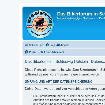
Das Bikerforum in Sc
Markenunabhängiges Bikerforum --- 
Schnellzugriff
FAQ
Knuffel
Portal
Foren-Übersicht
Das Bikerforum in Schleswig-Holstein - Datensc
Diese Richtlinie beschreibt, wie „Das Bikerforum in S
während deines Foren-Besuchs gesammelt werden.
UMFANG UND ART DER DATENSPEICHERUNG
Deine Daten werden auf vier verschiedene Arten ges
Die Forensoftware phpBB erstellt bei deinem Besuch de
Aufrufen des Boards erhalten bleiben. In diesen Cookies
(zur Markierung dieser als gelesen/ungelesen; sofern d