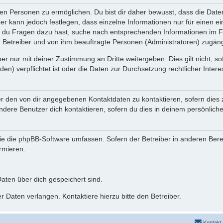
n Personen zu ermöglichen. Du bist dir daher bewusst, dass die Daten d
ber kann jedoch festlegen, dass einzelne Informationen nur für einen ei
n du Fragen dazu hast, suche nach entsprechenden Informationen im Fo
n Betreiber und von ihm beauftragte Personen (Administratoren) zugäng
r nur mit deiner Zustimmung an Dritte weitergeben. Dies gilt nicht, s
n) verpflichtet ist oder die Daten zur Durchsetzung rechtlicher Interes
er den von dir angegebenen Kontaktdaten zu kontaktieren, sofern dies 
andere Benutzer dich kontaktieren, sofern du dies in deinem persönliche
, die die phpBB-Software umfassen. Sofern der Betreiber in anderen Be
ormieren.
 Daten über dich gespeichert sind.
 Daten verlangen. Kontaktiere hierzu bitte den Betreiber.
Kontakt