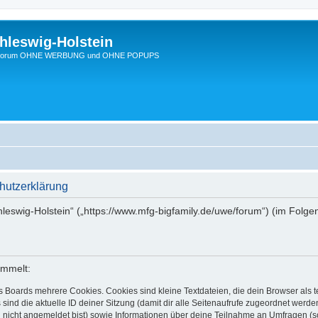
hleswig-Holstein
Ein Forum OHNE WERBUNG und OHNE POPUPS
hutzerklärung
chleswig-Holstein“ („https://www.mfg-bigfamily.de/uwe/forum“) (im Folge
ammelt:
s Boards mehrere Cookies. Cookies sind kleine Textdateien, die dein Browser als
 sind die aktuelle ID deiner Sitzung (damit dir alle Seitenaufrufe zugeordnet werd
u nicht angemeldet bist) sowie Informationen über deine Teilnahme an Umfragen (s