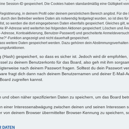
eine Session-ID gespeichert. Die Cookies haben standardmäßig eine Gültigkeit von 
Registrierung, in deinem Profil oder deinem persönlichem Bereich angibst. Für di
rch den Betreiber weitere Daten als notwendig festgelegt wurden, so ist dies für 
llst, so werden die dort eingegebenen Daten ebenfalls gespeichert. Gleiches gilt, 
Die IP-Adresse wird weiterhin bei folgenden Aktionen gespeichert: Löschen und Än
l-Adresse, Kontoaktivierung, Benutzer-Passwort) und gescheiterte Anmeldeversuch
ine?“-Funktion angezeigt und nicht dauerhaft gespeichert.
 dass weitere Daten gespeichert werden. Dazu gehören dein Abstimmungsverhalten
gungsfunktionen.
(Hash) gespeichert, so dass es sicher ist. Jedoch wird dir empfohlen, 
ssel zu deinem Benutzerkonto für das Board, also geh mit ihm sorgsam
htigterweise nach deinem Passwort fragen. Solltest du dein Passwort v
are fragt dich dann nach deinem Benutzernamen und deiner E-Mail-Ad
Board zugreifen kannst.
en und oben näher spezifizierten Daten zu speichern, um das Board bet
en einer Interessenabwägung zwischen deinen und seinen Interessen sow
r von deinem Browser übermittelter Browser-Kennung zu speichern, so
R DATEN