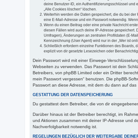
deine Benutzer-ID, ein Authentifizierungsschlüssel und 
„Alle Cookies löschen“ löschen.
Weiterhin werden die Daten gespeichert, die du bei der 
eine E-Mail-Adresse und ein Passwort notwendig. Wenn du
Wenn du einen Beitrag oder eine private Nachricht erste
diesen Fällen wird auch deine IP-Adresse gespeichert. 
Umfragen), Änderungen an zentralen Profildaten (E-Mai
Kennzeichnung (User Agent) wird nur in der „Wer ist onl
Schließlich erfordern einzelne Funktionen des Boards,
explizit von dir gesetzte Lesezeichen oder Benachrichti
Dein Passwort wird mit einer Einwege-Verschlüsselung 
Webseiten zu verwenden. Das Passwort ist dein Schlü
Betreibers, von phpBB Limited oder ein Dritter berec
mein Passwort vergessen“ benutzen. Die phpBB-Softw
Passwort an diese Adresse, mit dem du dann auf das 
GESTATTUNG DER DATENSPEICHERUNG
Du gestattest dem Betreiber, die von dir eingegeben
Darüber hinaus ist der Betreiber berechtigt, im Rahm
und Aktionen zusammen mit deiner IP-Adresse und de
Nachverfolgbarkeit notwendig ist.
REGELUNGEN BEZÜGLICH DER WEITERGABE DEINE