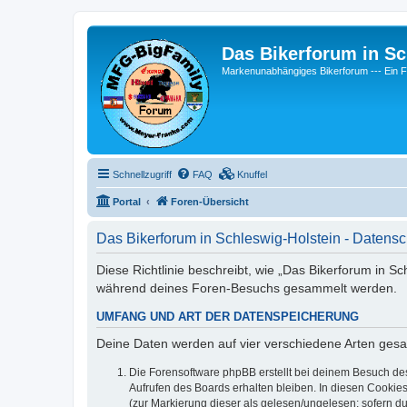
Das Bikerforum in Sc
Markenunabhängiges Bikerforum --- 
Schnellzugriff
FAQ
Knuffel
Portal
Foren-Übersicht
Das Bikerforum in Schleswig-Holstein - Datensc
Diese Richtlinie beschreibt, wie „Das Bikerforum in S
während deines Foren-Besuchs gesammelt werden.
UMFANG UND ART DER DATENSPEICHERUNG
Deine Daten werden auf vier verschiedene Arten ges
Die Forensoftware phpBB erstellt bei deinem Besuch de
Aufrufen des Boards erhalten bleiben. In diesen Cookies
(zur Markierung dieser als gelesen/ungelesen; sofern d