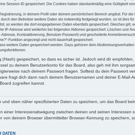
eine Session-ID gespeichert. Die Cookies haben standardmäßig eine Gültigkeit von 
Registrierung, in deinem Profil oder deinem persönlichem Bereich angibst. Für di
rch den Betreiber weitere Daten als notwendig festgelegt wurden, so ist dies für 
llst, so werden die dort eingegebenen Daten ebenfalls gespeichert. Gleiches gilt, 
Die IP-Adresse wird weiterhin bei folgenden Aktionen gespeichert: Löschen und Än
l-Adresse, Kontoaktivierung, Benutzer-Passwort) und gescheiterte Anmeldeversuch
ine?“-Funktion angezeigt und nicht dauerhaft gespeichert.
 dass weitere Daten gespeichert werden. Dazu gehören dein Abstimmungsverhalten
gungsfunktionen.
(Hash) gespeichert, so dass es sicher ist. Jedoch wird dir empfohlen, 
ssel zu deinem Benutzerkonto für das Board, also geh mit ihm sorgsam
htigterweise nach deinem Passwort fragen. Solltest du dein Passwort v
are fragt dich dann nach deinem Benutzernamen und deiner E-Mail-Ad
Board zugreifen kannst.
en und oben näher spezifizierten Daten zu speichern, um das Board bet
en einer Interessenabwägung zwischen deinen und seinen Interessen sow
r von deinem Browser übermittelter Browser-Kennung zu speichern, so
R DATEN