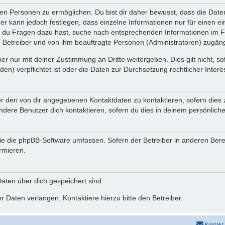
n Personen zu ermöglichen. Du bist dir daher bewusst, dass die Daten d
ber kann jedoch festlegen, dass einzelne Informationen nur für einen ei
n du Fragen dazu hast, suche nach entsprechenden Informationen im Fo
n Betreiber und von ihm beauftragte Personen (Administratoren) zugäng
r nur mit deiner Zustimmung an Dritte weitergeben. Dies gilt nicht, s
n) verpflichtet ist oder die Daten zur Durchsetzung rechtlicher Interes
er den von dir angegebenen Kontaktdaten zu kontaktieren, sofern dies 
andere Benutzer dich kontaktieren, sofern du dies in deinem persönliche
, die die phpBB-Software umfassen. Sofern der Betreiber in anderen Be
ormieren.
 Daten über dich gespeichert sind.
 Daten verlangen. Kontaktiere hierzu bitte den Betreiber.
Kontakt