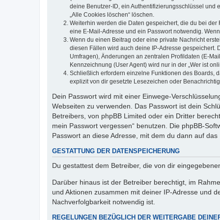
deine Benutzer-ID, ein Authentifizierungsschlüssel und 
„Alle Cookies löschen“ löschen.
Weiterhin werden die Daten gespeichert, die du bei der 
eine E-Mail-Adresse und ein Passwort notwendig. Wenn du
Wenn du einen Beitrag oder eine private Nachricht erste
diesen Fällen wird auch deine IP-Adresse gespeichert. 
Umfragen), Änderungen an zentralen Profildaten (E-Mai
Kennzeichnung (User Agent) wird nur in der „Wer ist onl
Schließlich erfordern einzelne Funktionen des Boards,
explizit von dir gesetzte Lesezeichen oder Benachrichti
Dein Passwort wird mit einer Einwege-Verschlüsselung 
Webseiten zu verwenden. Das Passwort ist dein Schlü
Betreibers, von phpBB Limited oder ein Dritter berec
mein Passwort vergessen“ benutzen. Die phpBB-Softw
Passwort an diese Adresse, mit dem du dann auf das 
GESTATTUNG DER DATENSPEICHERUNG
Du gestattest dem Betreiber, die von dir eingegeben
Darüber hinaus ist der Betreiber berechtigt, im Rahm
und Aktionen zusammen mit deiner IP-Adresse und de
Nachverfolgbarkeit notwendig ist.
REGELUNGEN BEZÜGLICH DER WEITERGABE DEINE