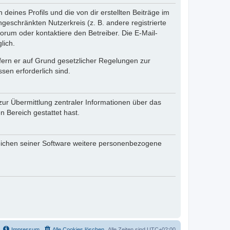
eines Profils und die von dir erstellten Beiträge im
ngeschränkten Nutzerkreis (z. B. andere registrierte
rum oder kontaktiere den Betreiber. Die E-Mail-
lich.
ofern er auf Grund gesetzlicher Regelungen zur
sen erforderlich sind.
zur Übermittlung zentraler Informationen über das
n Bereich gestattet hast.
reichen seiner Software weitere personenbezogene
Impressum
Alle Cookies löschen
Alle Zeiten sind
UTC+02:00