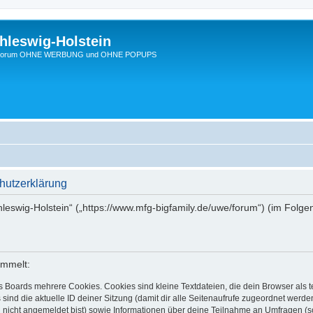
hleswig-Holstein
Ein Forum OHNE WERBUNG und OHNE POPUPS
hutzerklärung
chleswig-Holstein“ („https://www.mfg-bigfamily.de/uwe/forum“) (im Folge
ammelt:
s Boards mehrere Cookies. Cookies sind kleine Textdateien, die dein Browser als
 sind die aktuelle ID deiner Sitzung (damit dir alle Seitenaufrufe zugeordnet werd
u nicht angemeldet bist) sowie Informationen über deine Teilnahme an Umfragen (s