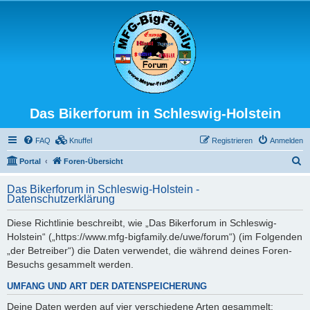
Das Bikerforum in Schleswig-Holstein
FAQ
Knuffel
Registrieren
Anmelden
S
Portal
Foren-Übersicht
u
Das Bikerforum in Schleswig-Holstein -
c
Datenschutzerklärung
h
Diese Richtlinie beschreibt, wie „Das Bikerforum in Schleswig-
e
Holstein“ („https://www.mfg-bigfamily.de/uwe/forum“) (im Folgenden
„der Betreiber“) die Daten verwendet, die während deines Foren-
Besuchs gesammelt werden.
UMFANG UND ART DER DATENSPEICHERUNG
Deine Daten werden auf vier verschiedene Arten gesammelt: