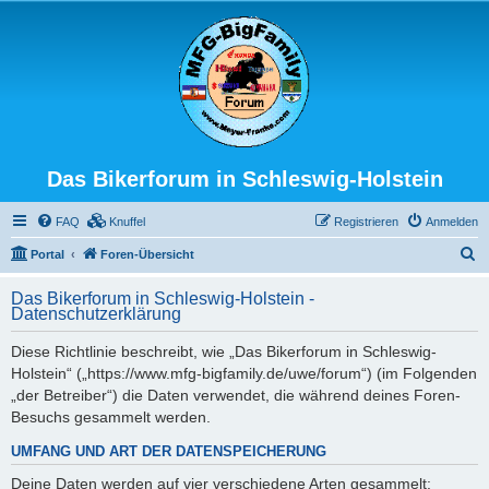
Das Bikerforum in Schleswig-Holstein
FAQ
Knuffel
Registrieren
Anmelden
S
Portal
Foren-Übersicht
u
Das Bikerforum in Schleswig-Holstein -
c
Datenschutzerklärung
h
Diese Richtlinie beschreibt, wie „Das Bikerforum in Schleswig-
e
Holstein“ („https://www.mfg-bigfamily.de/uwe/forum“) (im Folgenden
„der Betreiber“) die Daten verwendet, die während deines Foren-
Besuchs gesammelt werden.
UMFANG UND ART DER DATENSPEICHERUNG
Deine Daten werden auf vier verschiedene Arten gesammelt: