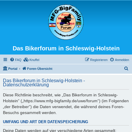
Das Bikerforum in Schleswig-Holstein
FAQ
Knuffel
Registrieren
Anmelden
S
Portal
Foren-Übersicht
u
Das Bikerforum in Schleswig-Holstein -
c
Datenschutzerklärung
h
Diese Richtlinie beschreibt, wie „Das Bikerforum in Schleswig-
e
Holstein“ („https://www.mfg-bigfamily.de/uwe/forum“) (im Folgenden
„der Betreiber“) die Daten verwendet, die während deines Foren-
Besuchs gesammelt werden.
UMFANG UND ART DER DATENSPEICHERUNG
Deine Daten werden auf vier verschiedene Arten gesammelt: