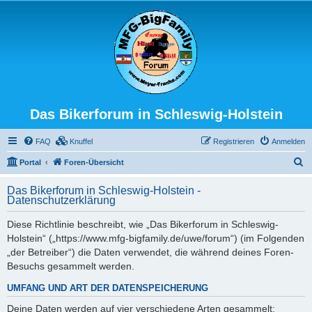
Das Bikerforum in Schleswig-Holstein
FAQ
Knuffel
Registrieren
Anmelden
S
Portal
Foren-Übersicht
u
Das Bikerforum in Schleswig-Holstein -
c
Datenschutzerklärung
h
Diese Richtlinie beschreibt, wie „Das Bikerforum in Schleswig-
e
Holstein“ („https://www.mfg-bigfamily.de/uwe/forum“) (im Folgenden
„der Betreiber“) die Daten verwendet, die während deines Foren-
Besuchs gesammelt werden.
UMFANG UND ART DER DATENSPEICHERUNG
Deine Daten werden auf vier verschiedene Arten gesammelt: