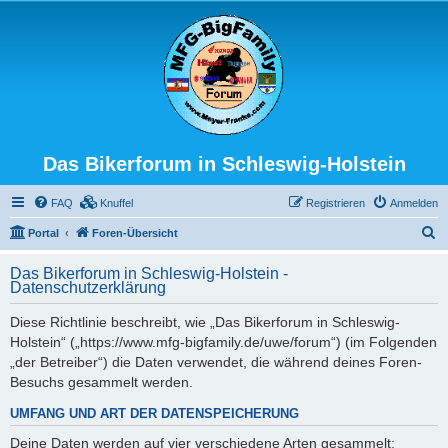
Das Bikerforum in Schleswig-Holstein
FAQ
Knuffel
Registrieren
Anmelden
S
Portal
Foren-Übersicht
u
Das Bikerforum in Schleswig-Holstein -
c
Datenschutzerklärung
h
Diese Richtlinie beschreibt, wie „Das Bikerforum in Schleswig-
e
Holstein“ („https://www.mfg-bigfamily.de/uwe/forum“) (im Folgenden
„der Betreiber“) die Daten verwendet, die während deines Foren-
Besuchs gesammelt werden.
UMFANG UND ART DER DATENSPEICHERUNG
Deine Daten werden auf vier verschiedene Arten gesammelt: