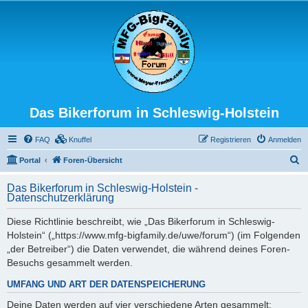
Das Bikerforum in Schleswig-Holstein
FAQ
Knuffel
Registrieren
Anmelden
S
Portal
Foren-Übersicht
u
Das Bikerforum in Schleswig-Holstein -
c
Datenschutzerklärung
h
Diese Richtlinie beschreibt, wie „Das Bikerforum in Schleswig-
e
Holstein“ („https://www.mfg-bigfamily.de/uwe/forum“) (im Folgenden
„der Betreiber“) die Daten verwendet, die während deines Foren-
Besuchs gesammelt werden.
UMFANG UND ART DER DATENSPEICHERUNG
Deine Daten werden auf vier verschiedene Arten gesammelt: