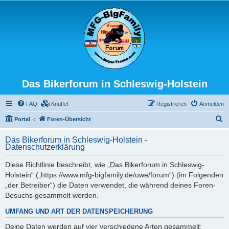
Das Bikerforum in Schleswig-Holstein
FAQ
Knuffel
Registrieren
Anmelden
S
Portal
Foren-Übersicht
u
Das Bikerforum in Schleswig-Holstein -
c
Datenschutzerklärung
h
Diese Richtlinie beschreibt, wie „Das Bikerforum in Schleswig-
e
Holstein“ („https://www.mfg-bigfamily.de/uwe/forum“) (im Folgenden
„der Betreiber“) die Daten verwendet, die während deines Foren-
Besuchs gesammelt werden.
UMFANG UND ART DER DATENSPEICHERUNG
Deine Daten werden auf vier verschiedene Arten gesammelt: