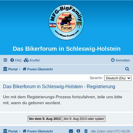
Das Bikerforum in Schleswig-Holstein
FAQ
Knuffel
Anmelden
S
Portal
Foren-Übersicht
u
Sprache:
c
Das Bikerforum in Schleswig-Holstein - Registrierung
h
Um mit dem Registrierungs-Prozess fortzufahren, teile uns bitte
e
mit, wann du geboren wurdest.
Portal
Foren-Übersicht
Alle Zeiten sind
UTC+02:00