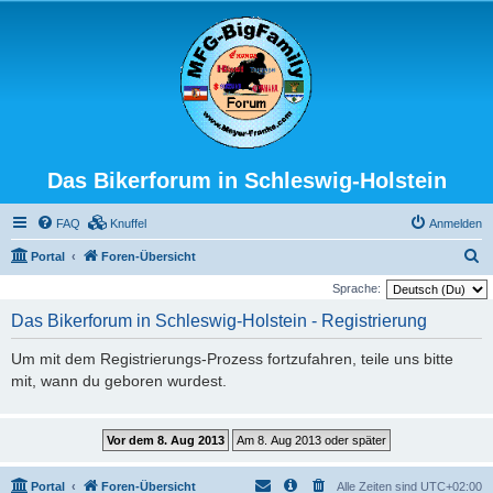
Das Bikerforum in Schleswig-Holstein
FAQ
Knuffel
Anmelden
S
Portal
Foren-Übersicht
u
Sprache:
c
Das Bikerforum in Schleswig-Holstein - Registrierung
h
Um mit dem Registrierungs-Prozess fortzufahren, teile uns bitte
e
mit, wann du geboren wurdest.
Portal
Foren-Übersicht
Alle Zeiten sind
UTC+02:00