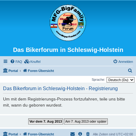
Das Bikerforum in Schleswig-Holstein
FAQ
Knuffel
Anmelden
S
Portal
Foren-Übersicht
u
Sprache:
c
Das Bikerforum in Schleswig-Holstein - Registrierung
h
Um mit dem Registrierungs-Prozess fortzufahren, teile uns bitte
e
mit, wann du geboren wurdest.
Portal
Foren-Übersicht
Alle Zeiten sind
UTC+02:00