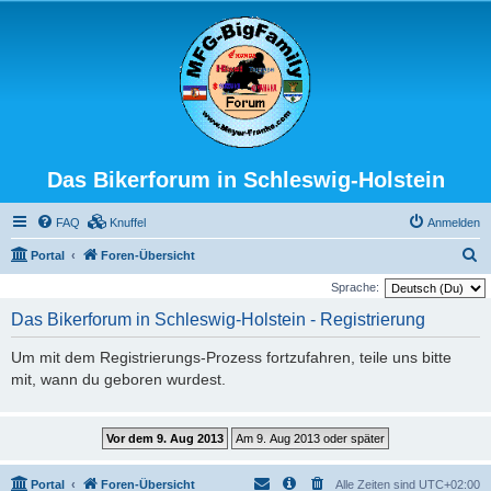
Das Bikerforum in Schleswig-Holstein
FAQ
Knuffel
Anmelden
S
Portal
Foren-Übersicht
u
Sprache:
c
Das Bikerforum in Schleswig-Holstein - Registrierung
h
Um mit dem Registrierungs-Prozess fortzufahren, teile uns bitte
e
mit, wann du geboren wurdest.
Portal
Foren-Übersicht
Alle Zeiten sind
UTC+02:00