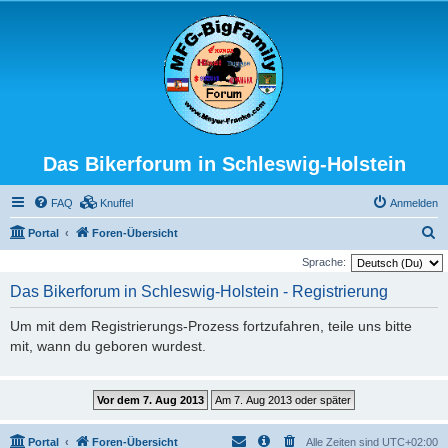
Das Bikerforum in Schleswig-Holstein
FAQ
Knuffel
Anmelden
S
Portal
Foren-Übersicht
u
Sprache:
c
Das Bikerforum in Schleswig-Holstein - Registrierung
h
Um mit dem Registrierungs-Prozess fortzufahren, teile uns bitte
e
mit, wann du geboren wurdest.
Portal
Foren-Übersicht
Alle Zeiten sind
UTC+02:00