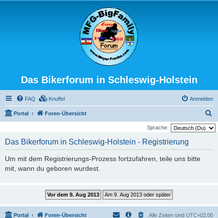
Das Bikerforum in Schleswig-Holstein
FAQ
Knuffel
Anmelden
S
Portal
Foren-Übersicht
u
Sprache:
c
Das Bikerforum in Schleswig-Holstein - Registrierung
h
Um mit dem Registrierungs-Prozess fortzufahren, teile uns bitte
e
mit, wann du geboren wurdest.
Portal
Foren-Übersicht
Alle Zeiten sind
UTC+02:00