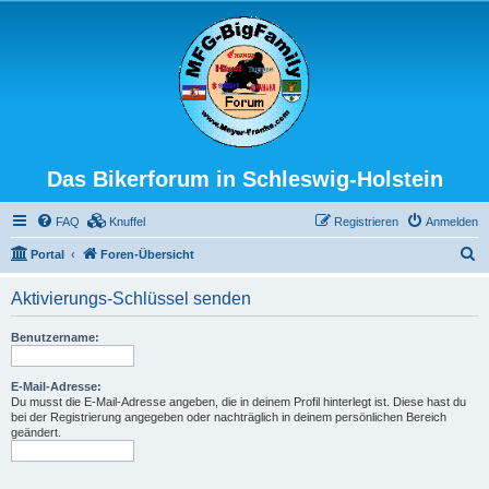
Das Bikerforum in Schleswig-Holstein
FAQ
Knuffel
Registrieren
Anmelden
S
Portal
Foren-Übersicht
u
Aktivierungs-Schlüssel senden
c
h
Benutzername:
e
E-Mail-Adresse:
Du musst die E-Mail-Adresse angeben, die in deinem Profil hinterlegt ist. Diese hast du
bei der Registrierung angegeben oder nachträglich in deinem persönlichen Bereich
geändert.