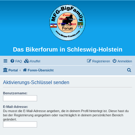
Das Bikerforum in Schleswig-Holstein
FAQ
Knuffel
Registrieren
Anmelden
S
Portal
Foren-Übersicht
u
Aktivierungs-Schlüssel senden
c
h
Benutzername:
e
E-Mail-Adresse:
Du musst die E-Mail-Adresse angeben, die in deinem Profil hinterlegt ist. Diese hast du
bei der Registrierung angegeben oder nachträglich in deinem persönlichen Bereich
geändert.