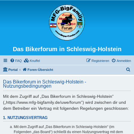
Das Bikerforum in Schleswig-Holstein
FAQ
Knuffel
Registrieren
Anmelden
S
Portal
Foren-Übersicht
u
Das Bikerforum in Schleswig-Holstein -
c
Nutzungsbedingungen
h
Mit dem Zugriff auf „Das Bikerforum in Schleswig-Holstein“
e
(„https://www.mfg-bigfamily.de/uwe/forum“) wird zwischen dir und
dem Betreiber ein Vertrag mit folgenden Regelungen geschlossen:
1. NUTZUNGSVERTRAG
Mit dem Zugriff auf „Das Bikerforum in Schleswig-Holstein“ (im
Folgenden „das Board“) schließt du einen Nutzungsvertrag mit dem