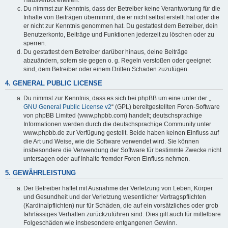
Du nimmst zur Kenntnis, dass der Betreiber keine Verantwortung für die
Inhalte von Beiträgen übernimmt, die er nicht selbst erstellt hat oder die
er nicht zur Kenntnis genommen hat. Du gestattest dem Betreiber, dein
Benutzerkonto, Beiträge und Funktionen jederzeit zu löschen oder zu
sperren.
Du gestattest dem Betreiber darüber hinaus, deine Beiträge
abzuändern, sofern sie gegen o. g. Regeln verstoßen oder geeignet
sind, dem Betreiber oder einem Dritten Schaden zuzufügen.
4. GENERAL PUBLIC LICENSE
Du nimmst zur Kenntnis, dass es sich bei phpBB um eine unter der „
GNU General Public License v2
“ (GPL) bereitgestellten Foren-Software
von phpBB Limited (www.phpbb.com) handelt; deutschsprachige
Informationen werden durch die deutschsprachige Community unter
www.phpbb.de zur Verfügung gestellt. Beide haben keinen Einfluss auf
die Art und Weise, wie die Software verwendet wird. Sie können
insbesondere die Verwendung der Software für bestimmte Zwecke nicht
untersagen oder auf Inhalte fremder Foren Einfluss nehmen.
5. GEWÄHRLEISTUNG
Der Betreiber haftet mit Ausnahme der Verletzung von Leben, Körper
und Gesundheit und der Verletzung wesentlicher Vertragspflichten
(Kardinalpflichten) nur für Schäden, die auf ein vorsätzliches oder grob
fahrlässiges Verhalten zurückzuführen sind. Dies gilt auch für mittelbare
Folgeschäden wie insbesondere entgangenen Gewinn.