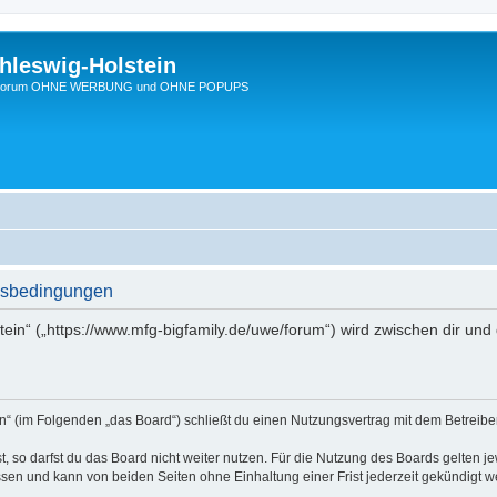
hleswig-Holstein
Ein Forum OHNE WERBUNG und OHNE POPUPS
ngsbedingungen
stein“ („https://www.mfg-bigfamily.de/uwe/forum“) wird zwischen dir un
in“ (im Folgenden „das Board“) schließt du einen Nutzungsvertrag mit dem Betreibe
 so darfst du das Board nicht weiter nutzen. Für die Nutzung des Boards gelten jew
sen und kann von beiden Seiten ohne Einhaltung einer Frist jederzeit gekündigt w