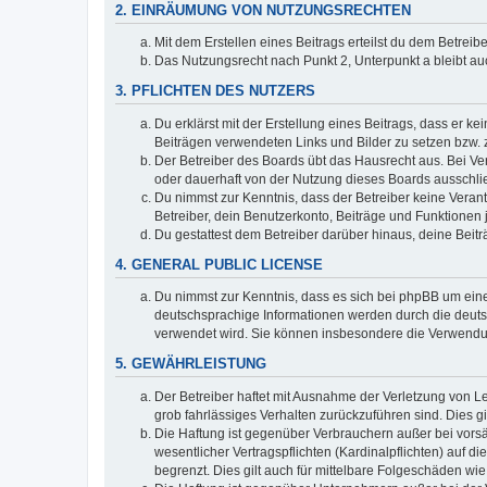
2. EINRÄUMUNG VON NUTZUNGSRECHTEN
Mit dem Erstellen eines Beitrags erteilst du dem Betrei
Das Nutzungsrecht nach Punkt 2, Unterpunkt a bleibt 
3. PFLICHTEN DES NUTZERS
Du erklärst mit der Erstellung eines Beitrags, dass er ke
Beiträgen verwendeten Links und Bilder zu setzen bzw.
Der Betreiber des Boards übt das Hausrecht aus. Bei V
oder dauerhaft von der Nutzung dieses Boards ausschlie
Du nimmst zur Kenntnis, dass der Betreiber keine Verantw
Betreiber, dein Benutzerkonto, Beiträge und Funktionen 
Du gestattest dem Betreiber darüber hinaus, deine Beit
4. GENERAL PUBLIC LICENSE
Du nimmst zur Kenntnis, dass es sich bei phpBB um eine
deutschsprachige Informationen werden durch die deuts
verwendet wird. Sie können insbesondere die Verwendun
5. GEWÄHRLEISTUNG
Der Betreiber haftet mit Ausnahme der Verletzung von Le
grob fahrlässiges Verhalten zurückzuführen sind. Dies 
Die Haftung ist gegenüber Verbrauchern außer bei vors
wesentlicher Vertragspflichten (Kardinalpflichten) auf
begrenzt. Dies gilt auch für mittelbare Folgeschäden 