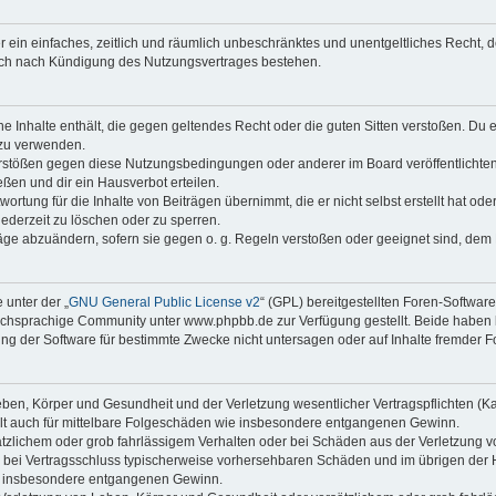
ber ein einfaches, zeitlich und räumlich unbeschränktes und unentgeltliches Recht
auch nach Kündigung des Nutzungsvertrages bestehen.
ine Inhalte enthält, die gegen geltendes Recht oder die guten Sitten verstoßen. Du 
 zu verwenden.
erstößen gegen diese Nutzungsbedingungen oder anderer im Board veröffentlichte
ßen und dir ein Hausverbot erteilen.
ortung für die Inhalte von Beiträgen übernimmt, die er nicht selbst erstellt hat od
jederzeit zu löschen oder zu sperren.
räge abzuändern, sofern sie gegen o. g. Regeln verstoßen oder geeignet sind, dem
 unter der „
GNU General Public License v2
“ (GPL) bereitgestellten Foren-Softwa
chsprachige Community unter www.phpbb.de zur Verfügung gestellt. Beide haben ke
g der Software für bestimmte Zwecke nicht untersagen oder auf Inhalte fremder F
ben, Körper und Gesundheit und der Verletzung wesentlicher Vertragspflichten (Kard
gilt auch für mittelbare Folgeschäden wie insbesondere entgangenen Gewinn.
ätzlichem oder grob fahrlässigem Verhalten oder bei Schäden aus der Verletzung 
 die bei Vertragsschluss typischerweise vorhersehbaren Schäden und im übrigen de
wie insbesondere entgangenen Gewinn.