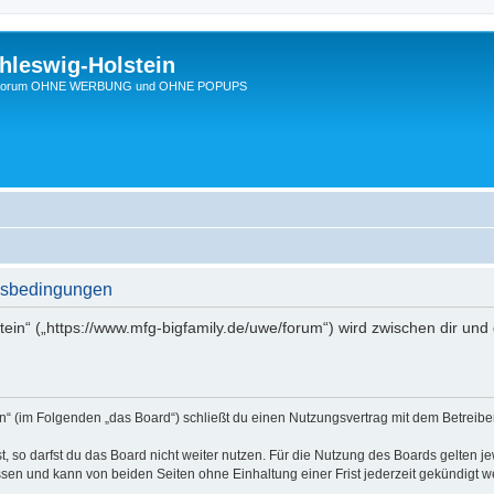
hleswig-Holstein
Ein Forum OHNE WERBUNG und OHNE POPUPS
ngsbedingungen
stein“ („https://www.mfg-bigfamily.de/uwe/forum“) wird zwischen dir un
in“ (im Folgenden „das Board“) schließt du einen Nutzungsvertrag mit dem Betreibe
 so darfst du das Board nicht weiter nutzen. Für die Nutzung des Boards gelten jew
sen und kann von beiden Seiten ohne Einhaltung einer Frist jederzeit gekündigt w