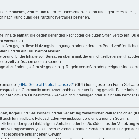
ber ein einfaches, zeitlich und räumlich unbeschränktes und unentgeltliches Recht
auch nach Kündigung des Nutzungsvertrages bestehen.
ine Inhalte enthält, die gegen geltendes Recht oder die guten Sitten verstoßen. Du 
 zu verwenden.
erstößen gegen diese Nutzungsbedingungen oder anderer im Board veröffentlichte
ßen und dir ein Hausverbot erteilen.
ortung für die Inhalte von Beiträgen übernimmt, die er nicht selbst erstellt hat od
jederzeit zu löschen oder zu sperren.
räge abzuändern, sofern sie gegen o. g. Regeln verstoßen oder geeignet sind, dem
 unter der „
GNU General Public License v2
“ (GPL) bereitgestellten Foren-Softwa
chsprachige Community unter www.phpbb.de zur Verfügung gestellt. Beide haben ke
g der Software für bestimmte Zwecke nicht untersagen oder auf Inhalte fremder F
ben, Körper und Gesundheit und der Verletzung wesentlicher Vertragspflichten (Kard
gilt auch für mittelbare Folgeschäden wie insbesondere entgangenen Gewinn.
ätzlichem oder grob fahrlässigem Verhalten oder bei Schäden aus der Verletzung 
 die bei Vertragsschluss typischerweise vorhersehbaren Schäden und im übrigen de
wie insbesondere entgangenen Gewinn.