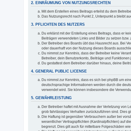
2. EINRÄUMUNG VON NUTZUNGSRECHTEN
Mit dem Erstellen eines Beitrags erteilst du dem Betrei
Das Nutzungsrecht nach Punkt 2, Unterpunkt a bleibt 
3. PFLICHTEN DES NUTZERS
Du erklärst mit der Erstellung eines Beitrags, dass er ke
Beiträgen verwendeten Links und Bilder zu setzen bzw.
Der Betreiber des Boards übt das Hausrecht aus. Bei V
oder dauerhaft von der Nutzung dieses Boards ausschlie
Du nimmst zur Kenntnis, dass der Betreiber keine Verantw
Betreiber, dein Benutzerkonto, Beiträge und Funktionen 
Du gestattest dem Betreiber darüber hinaus, deine Beit
4. GENERAL PUBLIC LICENSE
Du nimmst zur Kenntnis, dass es sich bei phpBB um eine
deutschsprachige Informationen werden durch die deuts
verwendet wird. Sie können insbesondere die Verwendun
5. GEWÄHRLEISTUNG
Der Betreiber haftet mit Ausnahme der Verletzung von Le
grob fahrlässiges Verhalten zurückzuführen sind. Dies 
Die Haftung ist gegenüber Verbrauchern außer bei vors
wesentlicher Vertragspflichten (Kardinalpflichten) auf
begrenzt. Dies gilt auch für mittelbare Folgeschäden 