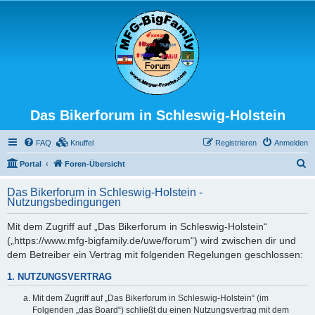
Das Bikerforum in Schleswig-Holstein
FAQ
Knuffel
Registrieren
Anmelden
S
Portal
Foren-Übersicht
u
Das Bikerforum in Schleswig-Holstein -
c
Nutzungsbedingungen
h
Mit dem Zugriff auf „Das Bikerforum in Schleswig-Holstein“
e
(„https://www.mfg-bigfamily.de/uwe/forum“) wird zwischen dir und
dem Betreiber ein Vertrag mit folgenden Regelungen geschlossen:
1. NUTZUNGSVERTRAG
Mit dem Zugriff auf „Das Bikerforum in Schleswig-Holstein“ (im
Folgenden „das Board“) schließt du einen Nutzungsvertrag mit dem