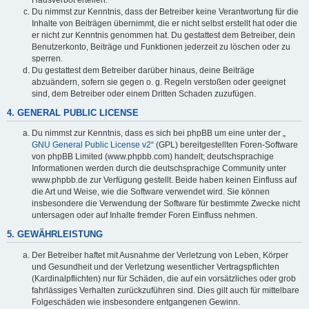
Du nimmst zur Kenntnis, dass der Betreiber keine Verantwortung für die
Inhalte von Beiträgen übernimmt, die er nicht selbst erstellt hat oder die
er nicht zur Kenntnis genommen hat. Du gestattest dem Betreiber, dein
Benutzerkonto, Beiträge und Funktionen jederzeit zu löschen oder zu
sperren.
Du gestattest dem Betreiber darüber hinaus, deine Beiträge
abzuändern, sofern sie gegen o. g. Regeln verstoßen oder geeignet
sind, dem Betreiber oder einem Dritten Schaden zuzufügen.
4. GENERAL PUBLIC LICENSE
Du nimmst zur Kenntnis, dass es sich bei phpBB um eine unter der „
GNU General Public License v2
“ (GPL) bereitgestellten Foren-Software
von phpBB Limited (www.phpbb.com) handelt; deutschsprachige
Informationen werden durch die deutschsprachige Community unter
www.phpbb.de zur Verfügung gestellt. Beide haben keinen Einfluss auf
die Art und Weise, wie die Software verwendet wird. Sie können
insbesondere die Verwendung der Software für bestimmte Zwecke nicht
untersagen oder auf Inhalte fremder Foren Einfluss nehmen.
5. GEWÄHRLEISTUNG
Der Betreiber haftet mit Ausnahme der Verletzung von Leben, Körper
und Gesundheit und der Verletzung wesentlicher Vertragspflichten
(Kardinalpflichten) nur für Schäden, die auf ein vorsätzliches oder grob
fahrlässiges Verhalten zurückzuführen sind. Dies gilt auch für mittelbare
Folgeschäden wie insbesondere entgangenen Gewinn.