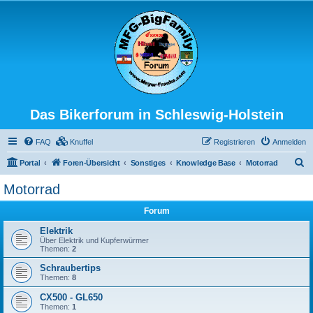
Das Bikerforum in Schleswig-Holstein
FAQ
Knuffel
Registrieren
Anmelden
S
Portal
Foren-Übersicht
Sonstiges
Knowledge Base
Motorrad
u
Motorrad
c
Forum
h
e
Elektrik
Über Elektrik und Kupferwürmer
Themen:
2
Schraubertips
Themen:
8
CX500 - GL650
Themen:
1