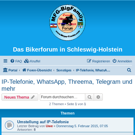
Das Bikerforum in Schleswig-Holstein
FAQ
Knuffel
Registrieren
Anmelden
S
Portal
Foren-Übersicht
Sonstiges
IP-Telefonie, WhatsApp, Threema, Telegram und mehr
u
IP-Telefonie, WhatsApp, Threema, Telegram und
c
mehr
h
Suche
Erweiterte Suche
Neues Thema
e
2 Themen • Seite
1
von
1
Themen
Umstellung auf IP-Telefonie
Letzter Beitrag von
Uwe
«
Donnerstag 5. Februar 2015, 07:05
Antworten:
8