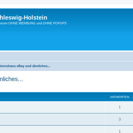
hleswig-Holstein
Ein Forum OHNE WERBUNG und OHNE POPUPS
tionshaus eBay und ähnliches...
liches...
eiterte Suche
ANTWORTEN
1
3
1