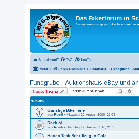
Das Bikerforum in Sc
Markenunabhängiges Bikerforum --- 
Schnellzugriff
FAQ
Knuffel
Portal
Foren-Übersicht
Flohmarkt
Fundgrube - Auk
Fundgrube - Auktionshaus eBay und ähn
Suche
Erw
Neues Thema
THEMEN
Günstige Bike Teile
von
Ruedi
»
Mittwoch 26. August 2009, 21:05
Rock öl
von
Ruedi
»
Dienstag 19. Januar 2016, 21:43
Honda Tank Schriftzug in Gold