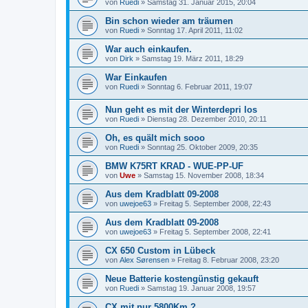
von
Ruedi
»
Samstag 31. Januar 2015, 20:04
Bin schon wieder am träumen
von
Ruedi
»
Sonntag 17. April 2011, 11:02
War auch einkaufen.
von
Dirk
»
Samstag 19. März 2011, 18:29
War Einkaufen
von
Ruedi
»
Sonntag 6. Februar 2011, 19:07
Nun geht es mit der Winterdepri los
von
Ruedi
»
Dienstag 28. Dezember 2010, 20:11
Oh, es quält mich sooo
von
Ruedi
»
Sonntag 25. Oktober 2009, 20:35
BMW K75RT KRAD - WUE-PP-UF
von
Uwe
»
Samstag 15. November 2008, 18:34
Aus dem Kradblatt 09-2008
von
uwejoe63
»
Freitag 5. September 2008, 22:43
Aus dem Kradblatt 09-2008
von
uwejoe63
»
Freitag 5. September 2008, 22:41
CX 650 Custom in Lübeck
von
Alex Sørensen
»
Freitag 8. Februar 2008, 23:20
Neue Batterie kostengünstig gekauft
von
Ruedi
»
Samstag 19. Januar 2008, 19:57
CX mit nur 5800Km ?