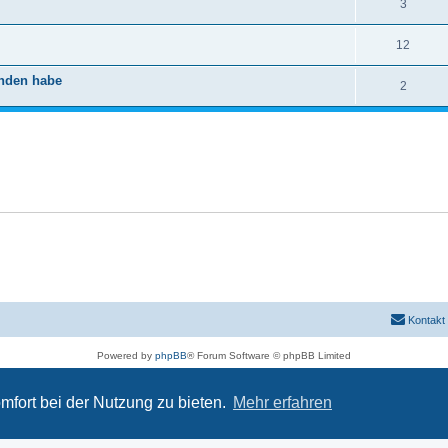
3
12
anden habe
2
Kontakt
Powered by
phpBB
® Forum Software © phpBB Limited
Deutsche Übersetzung durch
phpBB.de
Datenschutz
|
Nutzungsbedingungen
mfort bei der Nutzung zu bieten.
Mehr erfahren