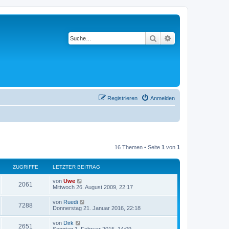
Suche
Erweiterte Suche
Registrieren
Anmelden
16 Themen • Seite
1
von
1
ZUGRIFFE
LETZTER BEITRAG
von
Uwe
2061
Mittwoch 26. August 2009, 22:17
von
Ruedi
7288
Donnerstag 21. Januar 2016, 22:18
von
Dirk
2651