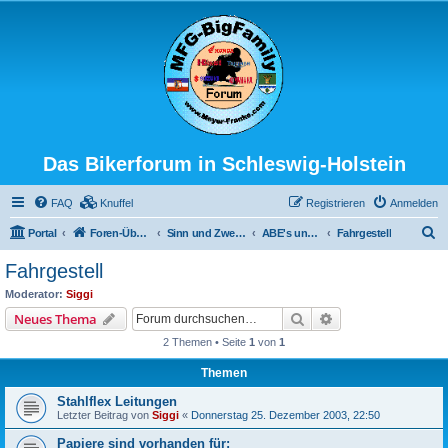
Das Bikerforum in Schleswig-Holstein
FAQ
Knuffel
Registrieren
Anmelden
S
Portal
Foren-Übersicht
Sinn und Zweck der Aktion
ABE's und ähnliches (des TÜV's Freude)
Fahrgestell
u
Fahrgestell
c
Moderator:
Siggi
h
Suche
Erweiterte Suche
Neues Thema
e
2 Themen • Seite
1
von
1
Themen
Stahlflex Leitungen
Letzter Beitrag von
Siggi
«
Donnerstag 25. Dezember 2003, 22:50
Papiere sind vorhanden für: