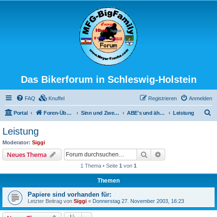
Das Bikerforum in Schleswig-Holstein
FAQ
Knuffel
Registrieren
Anmelden
S
Portal
Foren-Übersicht
Sinn und Zweck der Aktion
ABE's und ähnliches (des TÜV's Freude)
Leistung
u
Leistung
c
Moderator:
Siggi
h
Suche
Erweiterte Suche
Neues Thema
e
1 Thema • Seite
1
von
1
Themen
Papiere sind vorhanden für:
Letzter Beitrag von
Siggi
«
Donnerstag 27. November 2003, 16:23