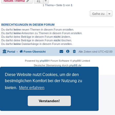
Neues Thema
1 Thema • Seite
1
von
1
Gehe zu
BERECHTIGUNGEN IN DIESEM FORUM
Du darfst
keine
neuen Themen in diesem Forum erstellen.
Du darfst
keine
Antworten zu Themen in diesem Forum erstellen.
Du darfst deine Beiträge in diesem Forum
nicht
ändern.
Du darfst deine Beiträge in diesem Forum
nicht
löschen.
Du darfst
keine
Dateianhänge in diesem Forum erstellen.
Portal
Foren-Übersicht
Alle Zeiten sind
UTC+02:00
Powered by
phpBB
® Forum Software © phpBB Limited
Deutsche Übersetzung durch
phpBB.de
Datenschutz
|
Nutzungsbedingungen
Diese Website nutzt Cookies, um dir den
bestmöglichen Komfort bei der Nutzung zu
bieten.
Mehr erfahren
Verstanden!