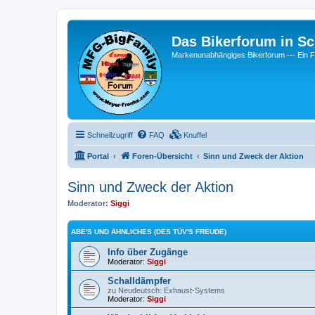
Das Bikerforum in Sc
Markenunabhängiges Bikerforum --- 
Schnellzugriff
FAQ
Knuffel
Portal
Foren-Übersicht
Sinn und Zweck der Aktion
Sinn und Zweck der Aktion
Moderator:
Siggi
ABE'S UND ÄHNLICHES (DES TÜV'S FREUDE)
Info über Zugänge
Moderator:
Siggi
Schalldämpfer
zu Neudeutsch: Exhaust-Systems
Moderator:
Siggi