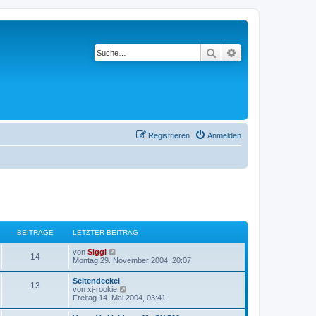
Suche
Erweiterte Suche
Registrieren
Anmelden
BEITRÄGE
LETZTER BEITRAG
N
von
Siggi
14
e
Montag 29. November 2004, 20:07
u
e
Seitendeckel
13
s
N
von
xj-rookie
t
e
Freitag 14. Mai 2004, 03:41
e
u
r
e