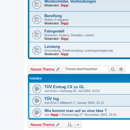
Windschilder, Verkleidungen
Moderator:
Siggi
Bereifung
Reifen-Freigaben
Moderator:
Siggi
Fahrgestell
Bremsen, Federn, Dämpfer, Lenker
Moderator:
Siggi
Leistung
Drosselung, Entdrosselung, Leistungssteigerung
Moderator:
Siggi
Suche
Erw
Neues Thema
THEMEN
TÜV Eintrag CX zu GL
von
Ecki
»
Sonntag 18. Juli 2004, 10:51
TÜV Ing
von
Ecki
»
Mittwoch 7. Januar 2004, 22:12
Wie kommt man auf so eine Idee ?
von
Siggi
»
Donnerstag 27. November 2003, 15:41
Neues Thema