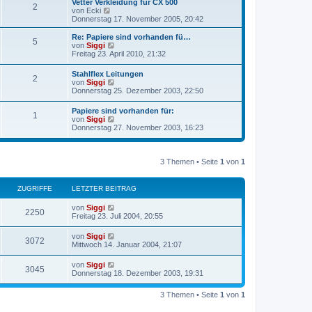
Vetter Verkleidung für CX 500
B
2
s
N
von
Ecki
e
t
e
Donnerstag 17. November 2005, 20:42
i
e
u
t
r
e
r
Re: Papiere sind vorhanden fü…
B
5
s
a
N
von
Siggi
e
t
g
e
Freitag 23. April 2010, 21:32
i
e
u
t
r
e
r
Stahlflex Leitungen
B
2
s
N
a
von
Siggi
e
t
e
g
Donnerstag 25. Dezember 2003, 22:50
i
e
u
t
r
e
r
Papiere sind vorhanden für:
B
1
s
a
N
von
Siggi
e
t
g
e
Donnerstag 27. November 2003, 16:23
i
e
u
t
r
e
r
B
s
a
e
t
g
3 Themen • Seite
1
von
1
i
e
t
r
r
B
ZUGRIFFE
LETZTER BEITRAG
a
e
g
i
von
Siggi
t
2250
Freitag 23. Juli 2004, 20:55
r
a
g
von
Siggi
3072
Mittwoch 14. Januar 2004, 21:07
von
Siggi
3045
Donnerstag 18. Dezember 2003, 19:31
3 Themen • Seite
1
von
1