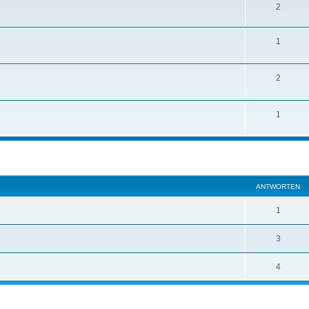
2
1
2
1
eiterte Suche
ANTWORTEN
1
3
4